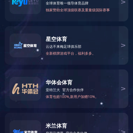
智能煲
智能煲
IH香饭智能煲
智能煲