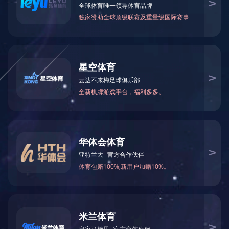
场景图
020-83187728
全国服务热
线