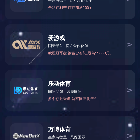
国民品牌焕发新活力
位于展位现场历史场景区域的几台80年代钻石牌历史电
风扇引起了诸多瞩目，许多客商纷纷感慨并掏出手机拍照留
念，一位来自香港客商惊喜地感叹道：“我们家还有一台用
了二十年的钻石牌风扇，没想到也能在这里再次看到它的新
身影！”作为“老广交”，钻石牌从参展第一届广交会开始，67
年从未缺席，成为名副其实的“广货名片”。
作为承载着一代代人回忆的老字号，在当下消费需求不
断升级、市场竞争激荡交融的新时代，爱游戏体育app官网