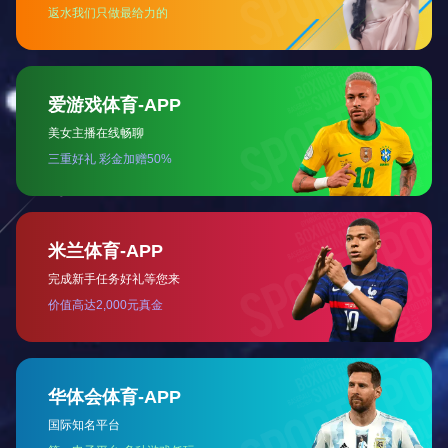
平台，助力品牌出海落地深耕，专注打造风扇、厨电行业领
军品牌。